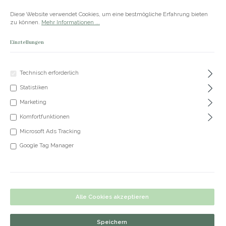
Zum Hauptinhalt springen
Versandkostenfrei ab 50€
Diese Website verwendet Cookies, um eine bestmögliche Erfahrung bieten
zu können.
Mehr Informationen ...
Einstellungen
Du hast 0 Produkte
Produkte
Technisch erforderlich
Statistiken
+49 5191 62 33 666
Marketing
Komfortfunktionen
Microsoft Ads Tracking
Kette Raya
Google Tag Manager
Bildergalerie überspringen
Alle Cookies akzeptieren
Speichern