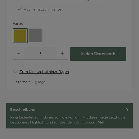
Auch erhältlich in silber
auswählen
Farbe
Gold
Silber
Produkt Anzahl: Gib den gewünschten Wert ein oder benutze die Schaltfläch
In den Warenkorb
Zum Merkzettel hinzufügen
Lieferzeit:
2-3 Tage
Beschreibung
Raya bedeutet auf indonesisch: die Königin. Mit dieser Kette setzt du ein
besonderes Highlight und rundest dein Outfit optim…
Mehr