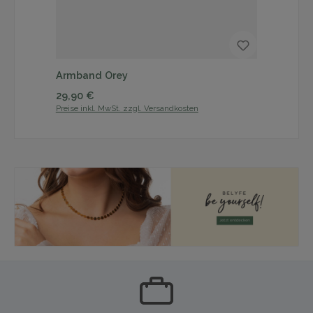
Armband Orey
Ke
Regulärer Preis:
Reg
29,90 €
41
Preise inkl. MwSt. zzgl. Versandkosten
Prei