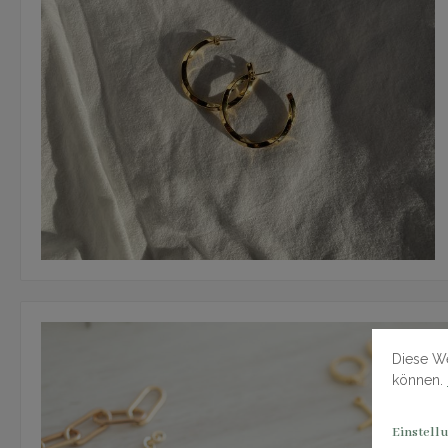
Diese We
können.
Einstell