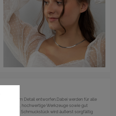
u
l Liebe zum Detail entworfen.Dabei werden für alle
aterialien, hochwertige Werkzeuge sowie gut
tzt. Jedes Schmuckstück wird äußerst sorgfältig