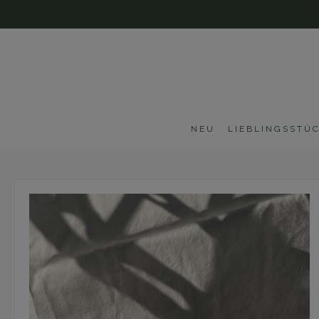
 Hauptinhalt springen
Zur Suche springen
Zur Hauptnavigation springen
N E U
L I E B L I N G S S T Ü C