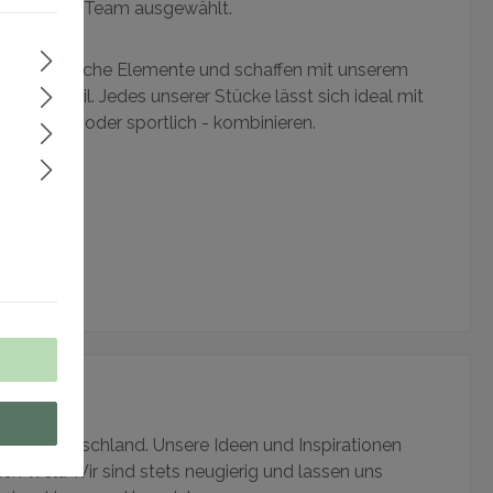
on unserem Team ausgewählt.
minimalistische Elemente und schaffen mit unserem
ebensstil. Jedes unserer Stücke lässt sich ideal mit
ick, casual oder sportlich - kombinieren.
ase
 von Deutschland. Unsere Ideen und Inspirationen
 Welt. Wir sind stets neugierig und lassen uns