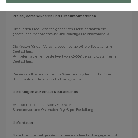
Versand & Zahlung
Preise, Versandkosten und Lieferinformationen
Die auf den Produktseiten genannten Preise enthalten die
gesetzliche Mehrwertsteuer und sonstige Preisbestandteile.
Die Kosten für den Versand liegen bei 4,50€ pro Bestellung in
Deutschland.
Wir liefern ab einen Bestellwert von 50,00€ versandkostenfrei in
Deutschland.
Die Versandkosten werden im Warenkorbsystem und auf der
Bestellseite nochmals deutlich ausgewiesen.
Lieferungen außerhalb Deutschlands
Wir liefern ebenfalls nach Österreich.
Standardversand Österreich: 6,90€ pro Bestellung.
Lieferdauer
Soweit beim jeweiligen Produkt keine andere Frist angegeben ist,