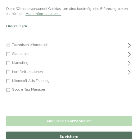
Zum Hauptinhalt springen
Versandkostenfrei ab 50€
Diese Website verwendet Cookies, um eine bestmögliche Erfahrung bieten
zu können.
Mehr Informationen ...
Einstellungen
Du hast 0 Produkte
Produkte
Technisch erforderlich
Statistiken
+49 5191 62 33 666
Marketing
Komfortfunktionen
Microsoft Ads Tracking
Google Tag Manager
Alle Cookies akzeptieren
Speichern