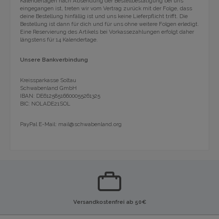
Kalendertagen nach Absendung der Bestellbestätigung bei uns
eingegangen ist, treten wir vom Vertrag zurück mit der Folge, dass
deine Bestellung hinfällig ist und uns keine Lieferpflicht trifft. Die
Bestellung ist dann für dich und für uns ohne weitere Folgen erledigt.
Eine Reservierung des Artikels bei Vorkassezahlungen erfolgt daher
längstens für 14 Kalendertage.
Unsere Bankverbindung
Kreissparkasse Soltau
Schwabenland GmbH
IBAN: DE61258516600055261325
BIC: NOLADE21SOL
PayPal E-Mail: mail@schwabenland.org
Versandkostenfrei ab 50€