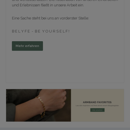
und Erlebnissen fließt in unsere Arbeit ein.
Eine Sache steht bei uns an vorderster Stelle:
B E L Y F E - B E Y O U R S E L F !
Mehr erfahren