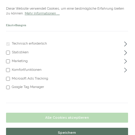
Zum Hauptinhalt springen
Versandkostenfrei ab 50€
Diese Website verwendet Cookies, um eine bestmögliche Erfahrung bieten
zu können.
Mehr Informationen ...
Einstellungen
Du hast 0 Produkte
Produkte
Technisch erforderlich
Statistiken
+49 5191 62 33 666
Marketing
Komfortfunktionen
Microsoft Ads Tracking
Google Tag Manager
Alle Cookies akzeptieren
Speichern